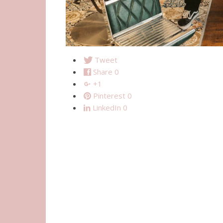
Tweet
Share
0
+1
Pinterest
0
LinkedIn
0