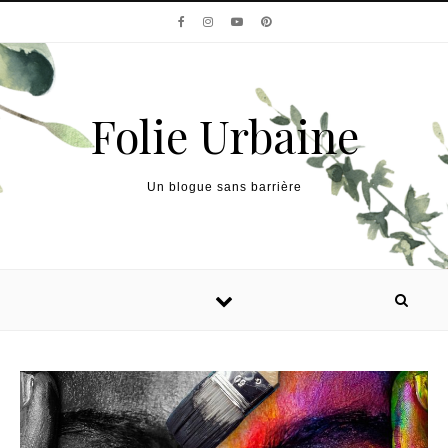
Skip to content
Folie Urbaine
Un blogue sans barrière