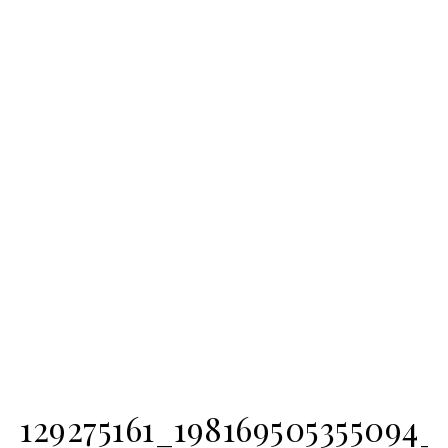
129275161_198169505355094_