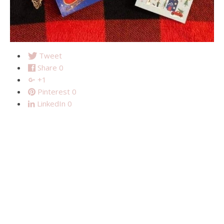
Tweet
Share
0
+1
Pinterest
0
LinkedIn
0