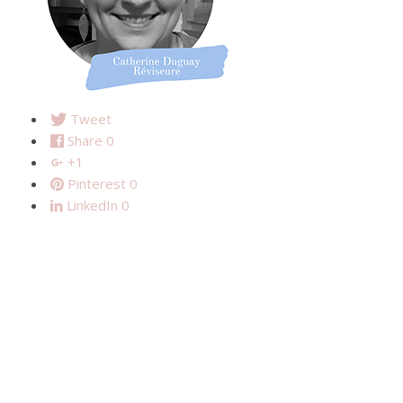
Tweet
Share
0
+1
Pinterest
0
LinkedIn
0