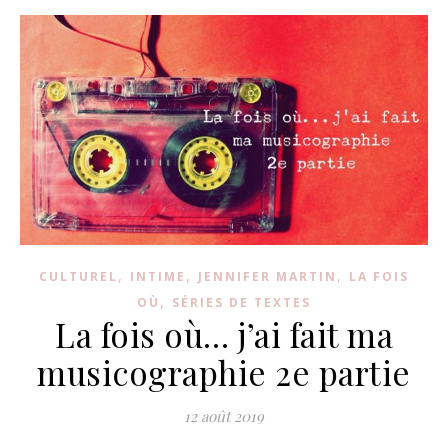
,
,
,
CULTUREL
INTIME
JENNIFER MARTIN
LA FOIS
,
OÙ
SÉRIES DE TEXTES
La fois où… j’ai fait ma
musicographie 2e partie
12 août 2019