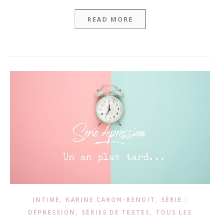
READ MORE
,
,
INTIME
KARINE CARON-BENOIT
SÉRIE :
,
,
DÉPRESSION
SÉRIES DE TEXTES
TOUS LES