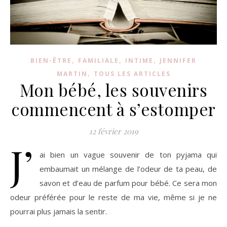
,
,
,
BIEN-ÊTRE
FAMILIALE
INTIME
JENNIFER
,
MARTIN
TOUS LES ARTICLES
Mon bébé, les souvenirs
commencent à s’estomper
12 février 2019
J’
ai bien un vague souvenir de ton pyjama qui
embaumait un mélange de l’odeur de ta peau, de
savon et d’eau de parfum pour bébé. Ce sera mon
odeur préférée pour le reste de ma vie, même si je ne
pourrai plus jamais la sentir.